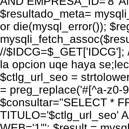
AND EMPRESA_ID='8' AN
$resultado_meta= mysqli
or die(mysql_error()); $r
mysqli_fetch_assoc($res
//$IDCG=$_GET['IDCG']; /
la opcion uqe haya se;lec
$ctlg_url_seo = strtolow
= preg_replace('#[^a-z0-9/]
$consultar="SELECT * 
TITULO='$ctlg_url_seo'
WEB='1'"; $result = mysql