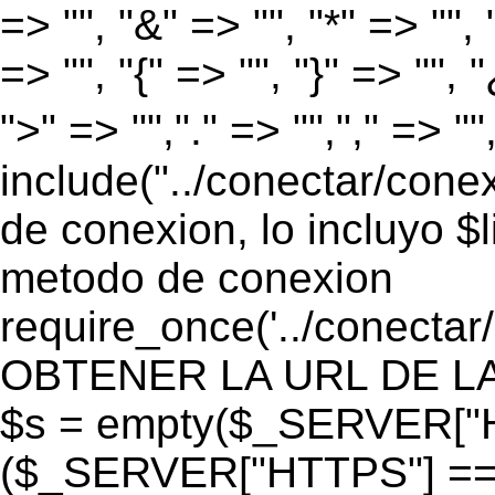
=> "", "&" => "", "*" => "", "
=> "", "{" => "", "}" => "", 
">" => "","." => "","," => "
include("../conectar/conex
de conexion, lo incluyo $
metodo de conexion
require_once('../conectar
OBTENER LA URL DE LA PA
$s = empty($_SERVER["HT
($_SERVER["HTTPS"] == "o