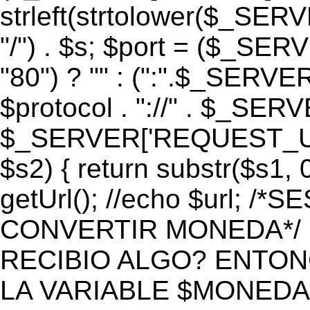
strleft(strtolower($_S
"/") . $s; $port = ($_S
"80") ? "" : (":".$_SERV
$protocol . "://" . $_SE
$_SERVER['REQUEST_URI']
$s2) { return substr($s1, 0
getUrl(); //echo $url;
CONVERTIR MONEDA*/ if 
RECIBIO ALGO? ENTON
LA VARIABLE $MONEDA*