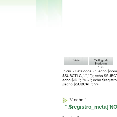
Inicio
Catálogo de
Productos
"; ?>
Ventas Empresa/ Gobierno
Inicio
Catalogos
"; echo $nomb
>
>
Ofertas
$SUBCTLG,"-"," "); echo $SUBCT
Envíos y Formas de Pago
Nosotros
echo $ID.''; ?>
"; echo $regis
>
Bolsa de Trabajo
//echo $SUBCAT.''; ?>
Contacto
*/ echo "
".$registro_meta['