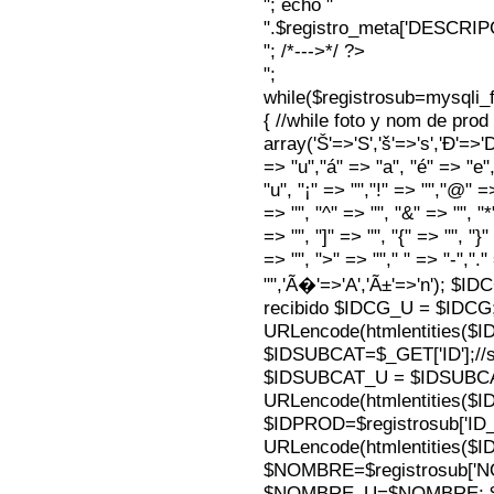
"; echo "
".$registro_meta['DESCRI
"; /*--->*/ ?>
";
while($registrosub=mysqli
{ //while foto y nom de pro
array('Š'=>'S','š'=>'s','Ð'=>'Dj'
=> "u","á" => "a", "é" => "e",
"u", "¡" => "","!" => "","@" =
=> "", "^" => "", "&" => "", "*"
=> "", "]" => "", "{" => "", "}
=> "", ">" => ""," " => "-","."
"",'Ã�'=>'A','Ã±'=>'n'); $I
recibido $IDCG_U = $IDCG
URLencode(htmlentities(
$IDSUBCAT=$_GET['ID'];//s
$IDSUBCAT_U = $IDSUBC
URLencode(htmlentities(
$IDPROD=$registrosub['I
URLencode(htmlentities(
$NOMBRE=$registrosub['
$NOMBRE_U=$NOMBRE; $N