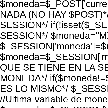
$moneda=$_POST['currenc
NADA (NO HAY $POST)*
SESSION*/ if(!isset($_S
SESSION*/ $moneda="M
$_SESSION['moneda']=$m
$moneda=$_SESSION['mo
QUE SE TIENE EN LA S
MONEDA*/ if($moneda!=$
ES LO MISMO*/ $_SESSI
//Ultima variable de mon