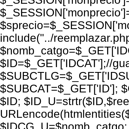
$_SESSION['monprecio']
$sprecio=$_SESSION['monp
include("../reemplazar.php"
$nomb_catgo=$_GET['IDC
$ID=$_GET['IDCAT'];//gu
$SUBCTLG=$_GET['IDSU
$SUBCAT=$_GET['ID']; $
$ID; $ID_U=strtr($ID,$re
URLencode(htmlentities
$IDCG_U=$nomb_catgo;