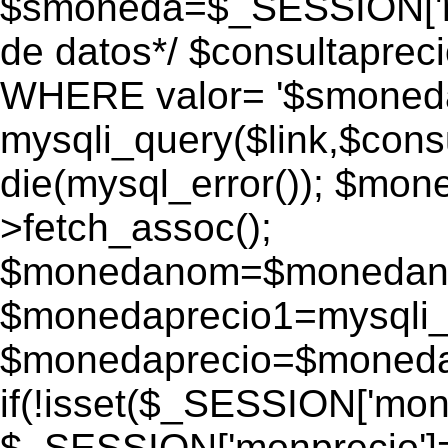
$smoneda=$_SESSION['mo
de datos*/ $consultapr
WHERE valor= '$smoneda'
mysqli_query($link,$consu
die(mysql_error()); $mo
>fetch_assoc();
$monedanom=$monedano
$monedaprecio1=mysqli_f
$monedaprecio=$monedapr
if(!isset($_SESSION['monp
$_SESSION['monprecio']=