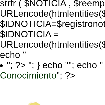
strtr ( $NOTICIA , $reem
URLencode(htmlentitie
$IDNOTICIA=$registronoti
$IDNOTICIA =
URLencode(htmlentitie
echo "
"; ?>
"; } echo ""; echo "
Conocimiento
"; ?>