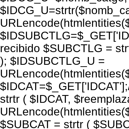
$IDCG_U=strtr($nomb_ca
URLencode(htmlentitie
$IDSUBCTLG=$_GET['IDS
recibido $SUBCTLG = str
); $IDSUBCTLG_U =
URLencode(htmlentitie
$IDCAT=$_GET['IDCAT'];/
strtr ( $IDCAT, $reempla
URLencode(htmlentitie
$SUBCAT = strtr ( $SUBC