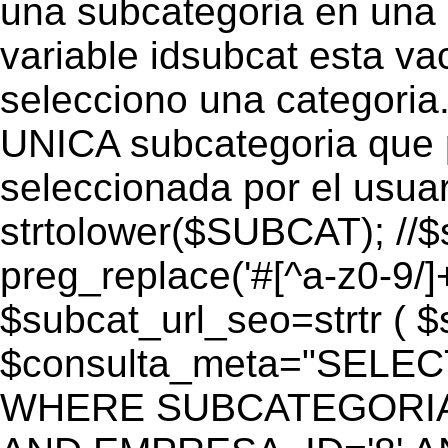
una subcategoria en una c
variable idsubcat esta vac
selecciono una categoria.
UNICA subcategoria que p
seleccionada por el usua
strtolower($SUBCAT); //$
preg_replace('#[^a-z0-9/]+
$subcat_url_seo=strtr ( $s
$consulta_meta="SELEC
WHERE SUBCATEGORIA_S