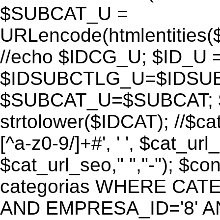
$SUBCAT_U =
URLencode(htmlentitie
//echo $IDCG_U; $ID_U 
$IDSUBCTLG_U=$IDSUB
$SUBCAT_U=$SUBCAT; $
strtolower($IDCAT); //$ca
[^a-z0-9/]+#', ' ', $cat_ur
$cat_url_seo," ","-"); 
categorias WHERE CATE
AND EMPRESA_ID='8' AND