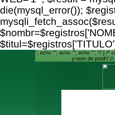
die(mysql_error()); $regis
mysqli_fetch_assoc($resu
$nombr=$registros['NO
$titul=$registros['TITULO'
"; echo ""; echo ""; echo ""; */ } /* c
y nom de prod*/ //