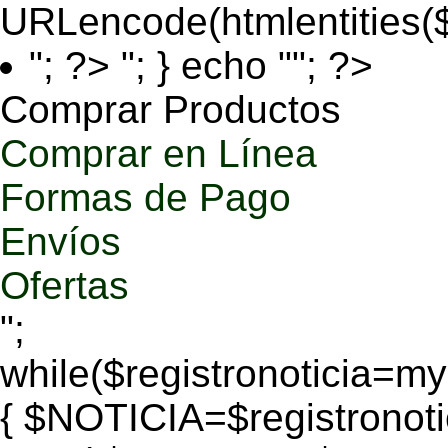
URLencode(htmlentities
"; ?>
"; } echo ""; ?>
Comprar Productos
Comprar en Línea
Formas de Pago
Envíos
Ofertas
";
while($registronoticia=
{ $NOTICIA=$registronoti