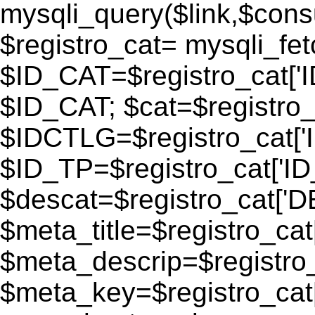
mysqli_query($link,$consu
$registro_cat= mysqli_fe
$ID_CAT=$registro_cat['
$ID_CAT; $cat=$registr
$IDCTLG=$registro_cat['
$ID_TP=$registro_cat['ID_
$descat=$registro_cat[
$meta_title=$registro_ca
$meta_descrip=$registr
$meta_key=$registro_cat