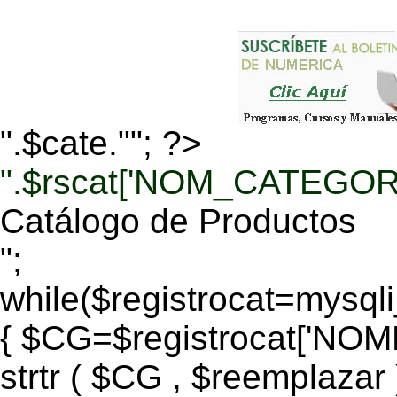
".$cate.""; ?>
".$rscat['NOM_CATEGORI
Catálogo de Productos
";
while($registrocat=mysq
{ $CG=$registrocat['N
strtr ( $CG , $reemplazar