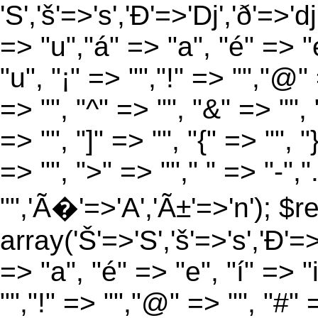
'S','š'=>'s','Ð'=>'Dj','ð'=>'d
=> "u","á" => "a", "é" => "e
"u", "¡" => "","!" => "","@"
=> "", "^" => "", "&" => "", "
=> "", "]" => "", "{" => "", 
=> "", ">" => ""," " => "-","
"",'Ã�'=>'A','Ã±'=>'n'); $r
array('Š'=>'S','š'=>'s','Ð'=>'
=> "a", "é" => "e", "í" => "
"","!" => "","@" => "", "#" 