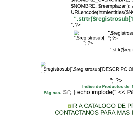
$NOMBRE, $reemplazar );
URLencode(htmlentities(
".strtr($registrosu
"; ?>
".$registr
"; ?>
"; ?>
".strtr($r
".$registrosub['DESCRIPCI
"."
"; ?>
Indice de Productos del
$i"; } echo implode(" << Pá
Páginas:
IR A CATALOGO DE 
CONTACTANOS PARA MAS 