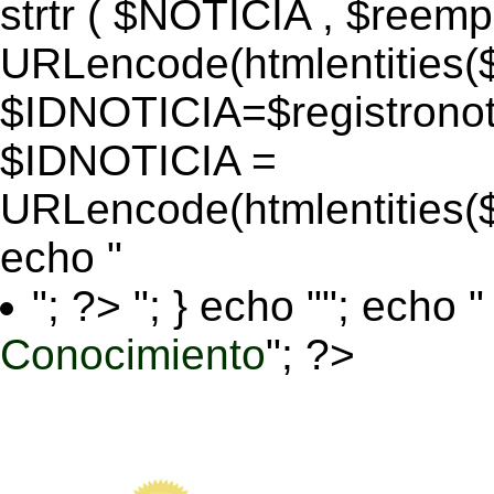
strtr ( $NOTICIA , $reem
URLencode(htmlentitie
$IDNOTICIA=$registronoti
$IDNOTICIA =
URLencode(htmlentitie
echo "
"; ?>
"; } echo ""; echo "
Conocimiento
"; ?>