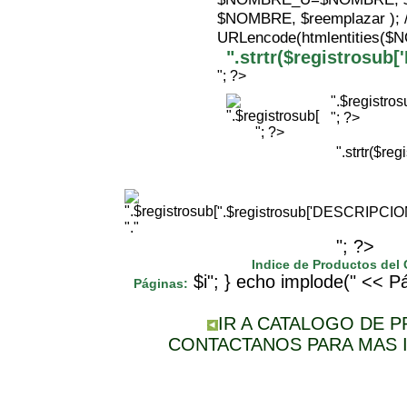
$NOMBRE, $reemplazar );
URLencode(htmlentities(
".strtr($registrosu
"; ?>
".$registr
"; ?>
"; ?>
".strtr($r
".$registrosub['DESCRIPCI
"."
"; ?>
Indice de Productos del
$i"; } echo implode(" << Pá
Páginas:
IR A CATALOGO DE 
CONTACTANOS PARA MAS 