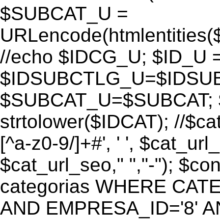
$SUBCAT_U =
URLencode(htmlentitie
//echo $IDCG_U; $ID_U 
$IDSUBCTLG_U=$IDSUB
$SUBCAT_U=$SUBCAT; $
strtolower($IDCAT); //$ca
[^a-z0-9/]+#', ' ', $cat_ur
$cat_url_seo," ","-"); 
categorias WHERE CATE
AND EMPRESA_ID='8' AND