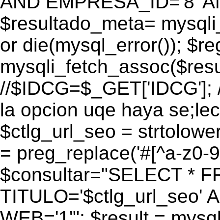
AND EMPRESA_ID='8' AN
$resultado_meta= mysqli
or die(mysql_error()); $r
mysqli_fetch_assoc($res
//$IDCG=$_GET['IDCG']; /
la opcion uqe haya se;lec
$ctlg_url_seo = strtolow
= preg_replace('#[^a-z0-9/]
$consultar="SELECT * 
TITULO='$ctlg_url_seo'
WEB='1'"; $result = mysql