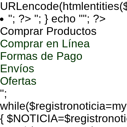
URLencode(htmlentities
"; ?>
"; } echo ""; ?>
Comprar Productos
Comprar en Línea
Formas de Pago
Envíos
Ofertas
";
while($registronoticia=
{ $NOTICIA=$registronoti