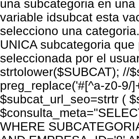
una subcategoria en una c
variable idsubcat esta vac
selecciono una categoria.
UNICA subcategoria que p
seleccionada por el usua
strtolower($SUBCAT); //$
preg_replace('#[^a-z0-9/]+
$subcat_url_seo=strtr ( $s
$consulta_meta="SELEC
WHERE SUBCATEGORIA_S