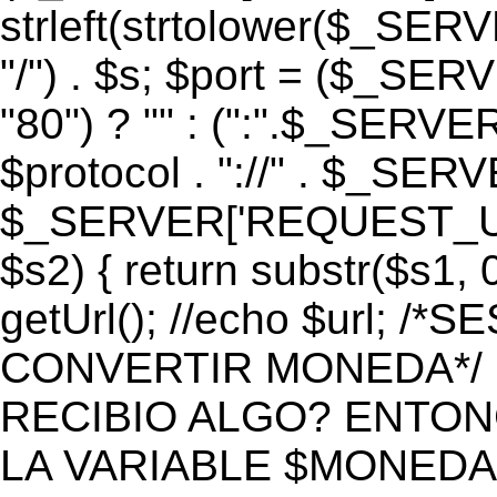
strleft(strtolower($_S
"/") . $s; $port = ($_S
"80") ? "" : (":".$_SERV
$protocol . "://" . $_SE
$_SERVER['REQUEST_URI']
$s2) { return substr($s1, 0
getUrl(); //echo $url;
CONVERTIR MONEDA*/ if 
RECIBIO ALGO? ENTON
LA VARIABLE $MONEDA*