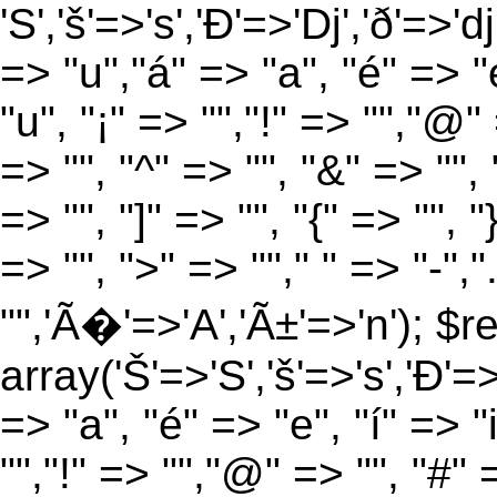
'S','š'=>'s','Ð'=>'Dj','ð'=>'d
=> "u","á" => "a", "é" => "e
"u", "¡" => "","!" => "","@"
=> "", "^" => "", "&" => "", "
=> "", "]" => "", "{" => "", 
=> "", ">" => ""," " => "-","
"",'Ã�'=>'A','Ã±'=>'n'); $r
array('Š'=>'S','š'=>'s','Ð'=>'
=> "a", "é" => "e", "í" => "
"","!" => "","@" => "", "#" 