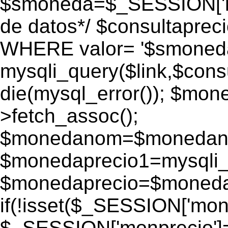
$smoneda=$_SESSION['mo
de datos*/ $consultapr
WHERE valor= '$smoneda'
mysqli_query($link,$consu
die(mysql_error()); $mo
>fetch_assoc();
$monedanom=$monedano
$monedaprecio1=mysqli_f
$monedaprecio=$monedapr
if(!isset($_SESSION['monp
$_SESSION['monprecio']=