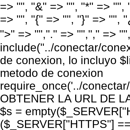
=> "", "&" => "", "*" => "", "
=> "", "{" => "", "}" => "", 
">" => "","." => "","," => "
include("../conectar/conex
de conexion, lo incluyo $
metodo de conexion
require_once('../conectar
OBTENER LA URL DE LA PA
$s = empty($_SERVER["HT
($_SERVER["HTTPS"] == "o