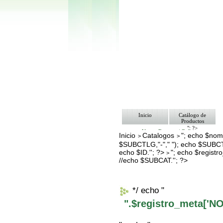
Inicio
Catálogo de
Productos
"; ?>
Ventas Empresa/ Gobierno
Inicio
Catalogos
"; echo $nomb
>
>
Ofertas
$SUBCTLG,"-"," "); echo $SUBCT
Envíos y Formas de Pago
Nosotros
echo $ID.''; ?>
"; echo $regis
>
Bolsa de Trabajo
//echo $SUBCAT.''; ?>
Contacto
*/ echo "
".$registro_meta['