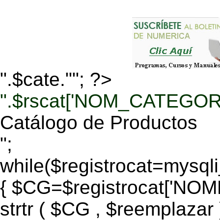
".$cate.""; ?>
".$rscat['NOM_CATEGORI
Catálogo de Productos
";
while($registrocat=mysq
{ $CG=$registrocat['N
strtr ( $CG , $reemplazar