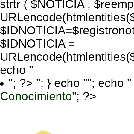
strtr ( $NOTICIA , $reem
URLencode(htmlentitie
$IDNOTICIA=$registronoti
$IDNOTICIA =
URLencode(htmlentitie
echo "
"; ?>
"; } echo ""; echo "
Conocimiento
"; ?>