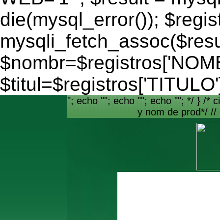
die(mysql_error()); $regis
mysqli_fetch_assoc($resu
$nombr=$registros['NO
$titul=$registros['TITULO'
"; echo ""; echo ""; echo ""; */ } /* c
y nom de prod*/ //