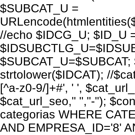
$SUBCAT_U =
URLencode(htmlentitie
//echo $IDCG_U; $ID_U 
$IDSUBCTLG_U=$IDSUB
$SUBCAT_U=$SUBCAT; $
strtolower($IDCAT); //$ca
[^a-z0-9/]+#', ' ', $cat_ur
$cat_url_seo," ","-"); 
categorias WHERE CATE
AND EMPRESA_ID='8' AND