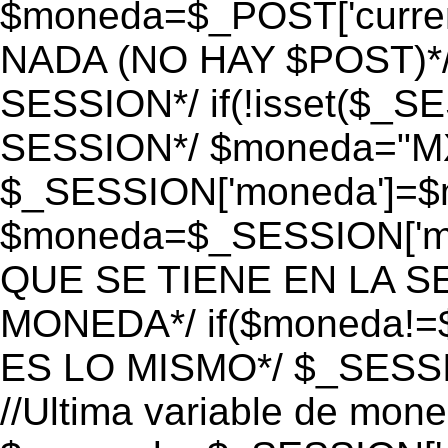
$moneda=$_POST['currenc
NADA (NO HAY $POST)*
SESSION*/ if(!isset($_S
SESSION*/ $moneda="M
$_SESSION['moneda']=$m
$moneda=$_SESSION['mo
QUE SE TIENE EN LA S
MONEDA*/ if($moneda!=$
ES LO MISMO*/ $_SESSI
//Ultima variable de mon