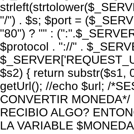
strleft(strtolower($_S
"/") . $s; $port = ($_S
"80") ? "" : (":".$_SERV
$protocol . "://" . $_SE
$_SERVER['REQUEST_URI']
$s2) { return substr($s1, 0
getUrl(); //echo $url;
CONVERTIR MONEDA*/ if 
RECIBIO ALGO? ENTON
LA VARIABLE $MONEDA*