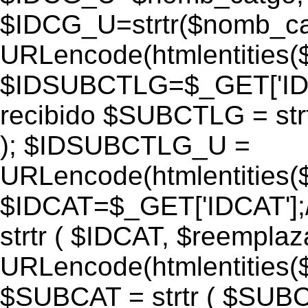
$IDCG_U=strtr($nomb_ca
URLencode(htmlentitie
$IDSUBCTLG=$_GET['IDS
recibido $SUBCTLG = str
); $IDSUBCTLG_U =
URLencode(htmlentitie
$IDCAT=$_GET['IDCAT'];/
strtr ( $IDCAT, $reempla
URLencode(htmlentitie
$SUBCAT = strtr ( $SUBC