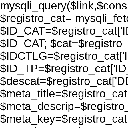
mysqli_query($link,$consu
$registro_cat= mysqli_fe
$ID_CAT=$registro_cat['
$ID_CAT; $cat=$registr
$IDCTLG=$registro_cat['
$ID_TP=$registro_cat['ID_
$descat=$registro_cat[
$meta_title=$registro_ca
$meta_descrip=$registr
$meta_key=$registro_cat