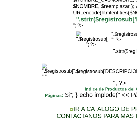
$NOMBRE, $reemplazar );
URLencode(htmlentities(
".strtr($registrosu
"; ?>
".$registr
"; ?>
"; ?>
".strtr($r
".$registrosub['DESCRIPCI
"."
"; ?>
Indice de Productos del
$i"; } echo implode(" << Pá
Páginas:
IR A CATALOGO DE 
CONTACTANOS PARA MAS 