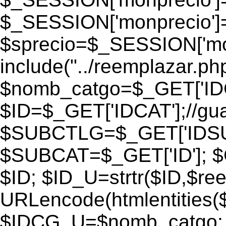
$_SESSION['monprecio']
$sprecio=$_SESSION['monp
include("../reemplazar.php"
$nomb_catgo=$_GET['IDC
$ID=$_GET['IDCAT'];//gu
$SUBCTLG=$_GET['IDSU
$SUBCAT=$_GET['ID']; $
$ID; $ID_U=strtr($ID,$re
URLencode(htmlentities
$IDCG_U=$nomb_catgo;