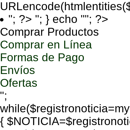
URLencode(htmlentities
"; ?>
"; } echo ""; ?>
Comprar Productos
Comprar en Línea
Formas de Pago
Envíos
Ofertas
";
while($registronoticia=
{ $NOTICIA=$registronoti