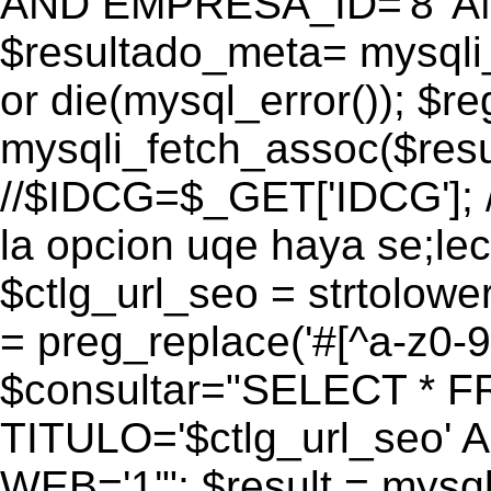
AND EMPRESA_ID='8' AN
$resultado_meta= mysqli
or die(mysql_error()); $r
mysqli_fetch_assoc($res
//$IDCG=$_GET['IDCG']; /
la opcion uqe haya se;lec
$ctlg_url_seo = strtolow
= preg_replace('#[^a-z0-9/]
$consultar="SELECT * 
TITULO='$ctlg_url_seo'
WEB='1'"; $result = mysql