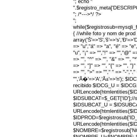
"; echo "
".$registro_meta['DESCRI
"; /*--->*/ ?>
";
while($registrosub=mysqli
{ //while foto y nom de pro
array('Š'=>'S','š'=>'s','Ð'=>'Dj'
=> "u","á" => "a", "é" => "e",
"u", "¡" => "","!" => "","@" =
=> "", "^" => "", "&" => "", "*"
=> "", "]" => "", "{" => "", "}
=> "", ">" => ""," " => "-","."
"",'Ã�'=>'A','Ã±'=>'n'); $I
recibido $IDCG_U = $IDCG
URLencode(htmlentities(
$IDSUBCAT=$_GET['ID'];//s
$IDSUBCAT_U = $IDSUBC
URLencode(htmlentities(
$IDPROD=$registrosub['I
URLencode(htmlentities(
$NOMBRE=$registrosub['
$NOMBRE_U=$NOMBRE; $N