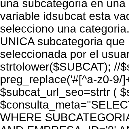
una subcategoria en una c
variable idsubcat esta vac
selecciono una categoria.
UNICA subcategoria que p
seleccionada por el usua
strtolower($SUBCAT); //$
preg_replace('#[^a-z0-9/]+
$subcat_url_seo=strtr ( $s
$consulta_meta="SELEC
WHERE SUBCATEGORIA_S