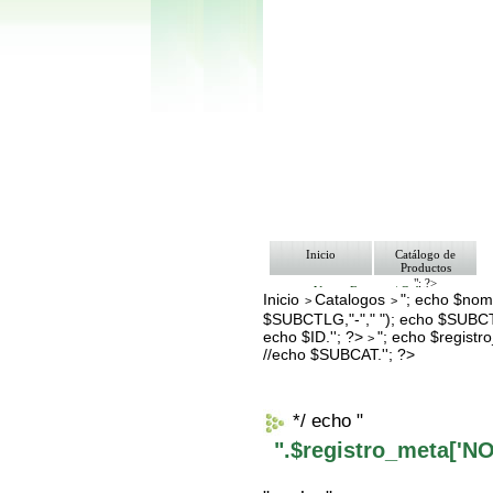
Inicio
Catálogo de
Productos
"; ?>
Ventas Empresa/ Gobierno
Inicio
Catalogos
"; echo $nomb
>
>
Ofertas
$SUBCTLG,"-"," "); echo $SUBCT
Envíos y Formas de Pago
Nosotros
echo $ID.''; ?>
"; echo $regis
>
Bolsa de Trabajo
//echo $SUBCAT.''; ?>
Contacto
*/ echo "
".$registro_meta['