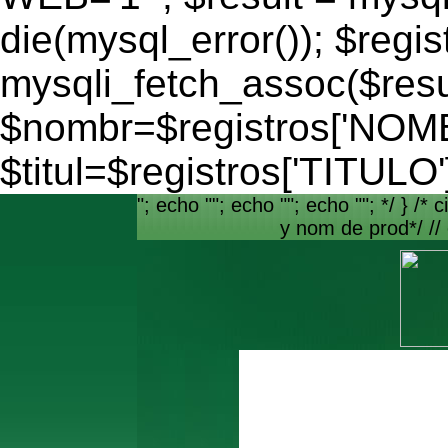
die(mysql_error()); $regis
mysqli_fetch_assoc($resu
$nombr=$registros['NO
$titul=$registros['TITULO'
"; echo ""; echo ""; echo ""; */ } /* c
y nom de prod*/ //