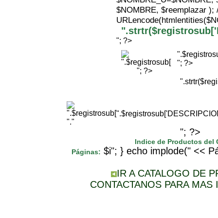
$NOMBRE, $reemplazar );
URLencode(htmlentities(
".strtr($registrosu
"; ?>
".$registr
"; ?>
"; ?>
".strtr($r
".$registrosub['DESCRIPCI
"."
"; ?>
Indice de Productos del
$i"; } echo implode(" << Pá
Páginas:
IR A CATALOGO DE 
CONTACTANOS PARA MAS 