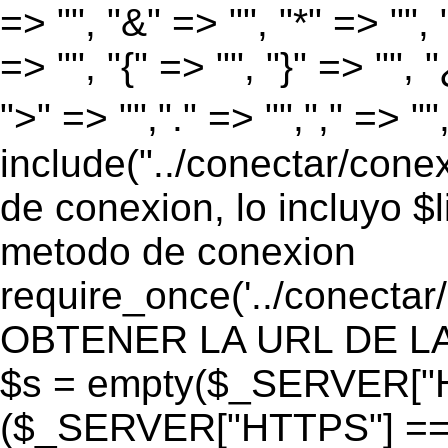
=> "", "&" => "", "*" => "", "
=> "", "{" => "", "}" => "", 
">" => "","." => "","," => "
include("../conectar/conex
de conexion, lo incluyo $
metodo de conexion
require_once('../conectar
OBTENER LA URL DE LA PA
$s = empty($_SERVER["HT
($_SERVER["HTTPS"] == "o