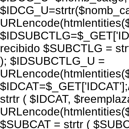
$IDCG_U=strtr($nomb_ca
URLencode(htmlentitie
$IDSUBCTLG=$_GET['IDS
recibido $SUBCTLG = str
); $IDSUBCTLG_U =
URLencode(htmlentitie
$IDCAT=$_GET['IDCAT'];/
strtr ( $IDCAT, $reempla
URLencode(htmlentitie
$SUBCAT = strtr ( $SUBC