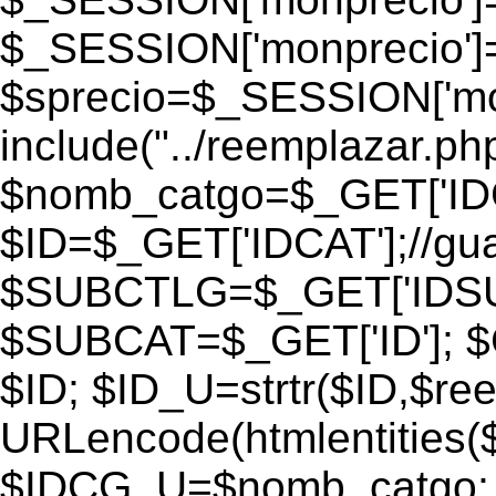
$_SESSION['monprecio']
$sprecio=$_SESSION['monp
include("../reemplazar.php"
$nomb_catgo=$_GET['IDC
$ID=$_GET['IDCAT'];//gu
$SUBCTLG=$_GET['IDSU
$SUBCAT=$_GET['ID']; $
$ID; $ID_U=strtr($ID,$re
URLencode(htmlentities
$IDCG_U=$nomb_catgo;