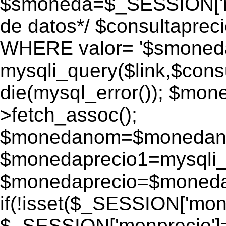
$smoneda=$_SESSION['mo
de datos*/ $consultapr
WHERE valor= '$smoneda'
mysqli_query($link,$consu
die(mysql_error()); $mo
>fetch_assoc();
$monedanom=$monedano
$monedaprecio1=mysqli_f
$monedaprecio=$monedapr
if(!isset($_SESSION['monp
$_SESSION['monprecio']=