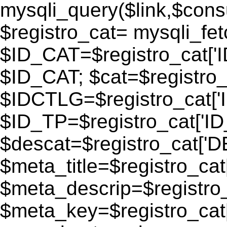
mysqli_query($link,$consu
$registro_cat= mysqli_fe
$ID_CAT=$registro_cat['
$ID_CAT; $cat=$registr
$IDCTLG=$registro_cat['
$ID_TP=$registro_cat['ID_
$descat=$registro_cat[
$meta_title=$registro_ca
$meta_descrip=$registr
$meta_key=$registro_cat