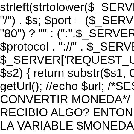
strleft(strtolower($_S
"/") . $s; $port = ($_S
"80") ? "" : (":".$_SERV
$protocol . "://" . $_SE
$_SERVER['REQUEST_URI']
$s2) { return substr($s1, 0
getUrl(); //echo $url;
CONVERTIR MONEDA*/ if 
RECIBIO ALGO? ENTON
LA VARIABLE $MONEDA*