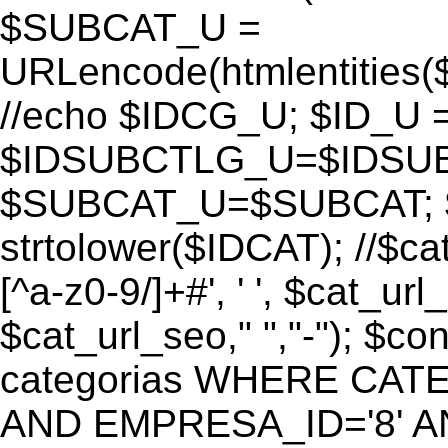
$SUBCAT_U =
URLencode(htmlentitie
//echo $IDCG_U; $ID_U 
$IDSUBCTLG_U=$IDSUB
$SUBCAT_U=$SUBCAT; $
strtolower($IDCAT); //$ca
[^a-z0-9/]+#', ' ', $cat_ur
$cat_url_seo," ","-"); 
categorias WHERE CATE
AND EMPRESA_ID='8' AND