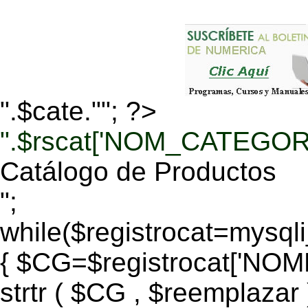
".$cate.""; ?>
".$rscat['NOM_CATEGORI
Catálogo de Productos
";
while($registrocat=mysq
{ $CG=$registrocat['N
strtr ( $CG , $reemplazar