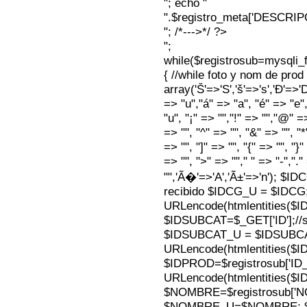
"; echo "
".$registro_meta['DESCRI
"; /*--->*/ ?>
";
while($registrosub=mysqli
{ //while foto y nom de pro
array('Š'=>'S','š'=>'s','Ð'=>'Dj'
=> "u","á" => "a", "é" => "e",
"u", "¡" => "","!" => "","@" =
=> "", "^" => "", "&" => "", "*"
=> "", "]" => "", "{" => "", "}
=> "", ">" => ""," " => "-","."
"",'Ã�'=>'A','Ã±'=>'n'); $I
recibido $IDCG_U = $IDCG
URLencode(htmlentities(
$IDSUBCAT=$_GET['ID'];//s
$IDSUBCAT_U = $IDSUBC
URLencode(htmlentities(
$IDPROD=$registrosub['I
URLencode(htmlentities(
$NOMBRE=$registrosub['
$NOMBRE_U=$NOMBRE; $N