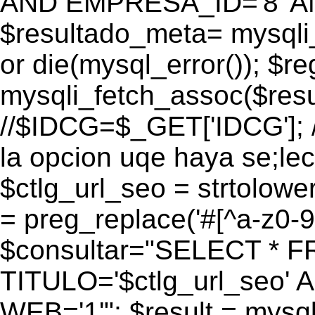
AND EMPRESA_ID='8' AN
$resultado_meta= mysqli
or die(mysql_error()); $r
mysqli_fetch_assoc($res
//$IDCG=$_GET['IDCG']; /
la opcion uqe haya se;lec
$ctlg_url_seo = strtolow
= preg_replace('#[^a-z0-9/]
$consultar="SELECT * 
TITULO='$ctlg_url_seo'
WEB='1'"; $result = mysql