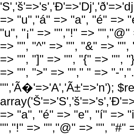
'S','š'=>'s','Ð'=>'Dj','ð'=>'d
=> "u","á" => "a", "é" => "e
"u", "¡" => "","!" => "","@"
=> "", "^" => "", "&" => "", "
=> "", "]" => "", "{" => "", 
=> "", ">" => ""," " => "-","
"",'Ã�'=>'A','Ã±'=>'n'); $r
array('Š'=>'S','š'=>'s','Ð'=>'
=> "a", "é" => "e", "í" => "
"","!" => "","@" => "", "#" 