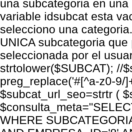
una subcategoria en una c
variable idsubcat esta vac
selecciono una categoria.
UNICA subcategoria que p
seleccionada por el usua
strtolower($SUBCAT); //$
preg_replace('#[^a-z0-9/]+
$subcat_url_seo=strtr ( $s
$consulta_meta="SELEC
WHERE SUBCATEGORIA_S