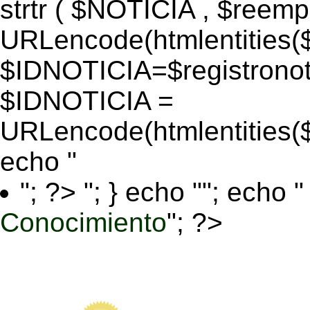
strtr ( $NOTICIA , $reem
URLencode(htmlentitie
$IDNOTICIA=$registronoti
$IDNOTICIA =
URLencode(htmlentitie
echo "
"; ?>
"; } echo ""; echo "
Conocimiento
"; ?>