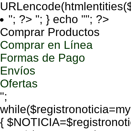
URLencode(htmlentities
"; ?>
"; } echo ""; ?>
Comprar Productos
Comprar en Línea
Formas de Pago
Envíos
Ofertas
";
while($registronoticia=
{ $NOTICIA=$registronoti