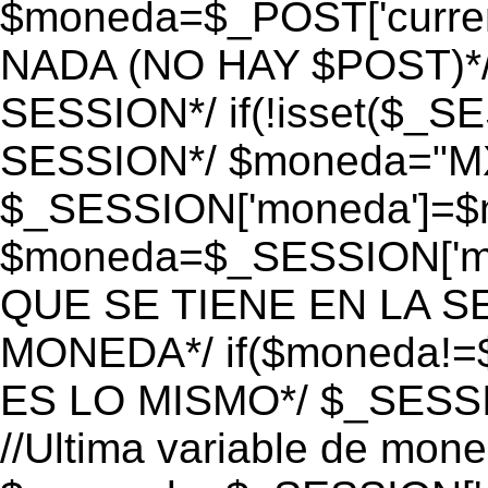
$moneda=$_POST['currenc
NADA (NO HAY $POST)*
SESSION*/ if(!isset($_S
SESSION*/ $moneda="M
$_SESSION['moneda']=$m
$moneda=$_SESSION['mo
QUE SE TIENE EN LA S
MONEDA*/ if($moneda!=$
ES LO MISMO*/ $_SESSI
//Ultima variable de mon